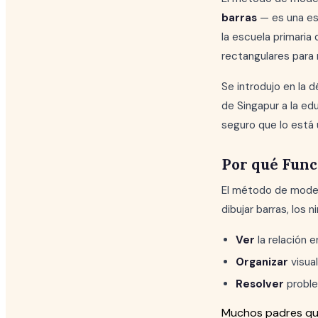
barras
— es una est
la escuela primaria
rectangulares para 
Se introdujo en la 
de Singapur a la ed
seguro que lo está u
Por qué Func
El método de model
dibujar barras, los 
Ver
la relación 
Organizar
visua
Resolver
proble
Muchos padres que