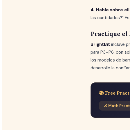
4. Hable sobre ell
las cantidades?" Es
Practique el
BrightBit
incluye p
para P3–P6, con so
los modelos de barr
desarrolle la confia
📚 Free Pract
📐 Math Pract