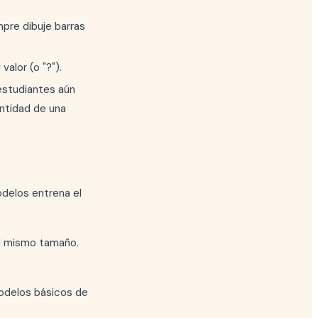
pre dibuje barras
alor (o "?").
estudiantes aún
antidad de una
odelos entrena el
el mismo tamaño.
 modelos básicos de