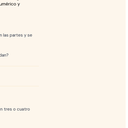
umérico y
n las partes y se
edan?
n tres o cuatro