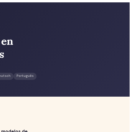
 en
s
eutsch
Português
 modelos de