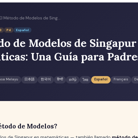
El Método de Modelos de Singapur en Matemáticas: Una Guía para Padres
3
P4
Español
do de Modelos de Singapur
icas: Una Guía para Padre
asa Melayu
日本語
한국어
हिन्दी
தமிழ்
Español
Français
D
ไทย
étodo de Modelos?
los de Singapur en matemáticas — también llamado
método de