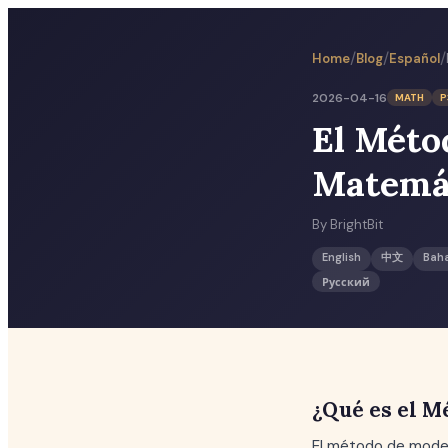
/
/
/
Home
Blog
Español
2026-04-16
MATH
P
El Méto
Matemát
By
BrightBit
English
中文
Bah
Русский
¿Qué es el M
El método de mode