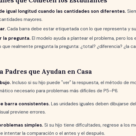
unes que Cometen los Estudiantes
de igual longitud cuando las cantidades son diferentes.
Siem
 cantidades mayores.
ar.
Cada barra debe estar etiquetada con lo que representa y su v
r la pregunta.
El modelo ayuda a plantear el problema, pero los 
lo que realmente pregunta la pregunta: ¿total? ¿diferencia? ¿la c
a Padres que Ayudan en Casa
ibujo.
Incluso si su hijo puede "ver" la respuesta, el método de m
ático necesario para problemas más difíciles de P5–P6.
de barra consistentes.
Las unidades iguales deben dibujarse d
isual previene errores.
problemas simples.
Si su hijo tiene dificultades, regrese a los
 intentar la comparación o el antes y el después.