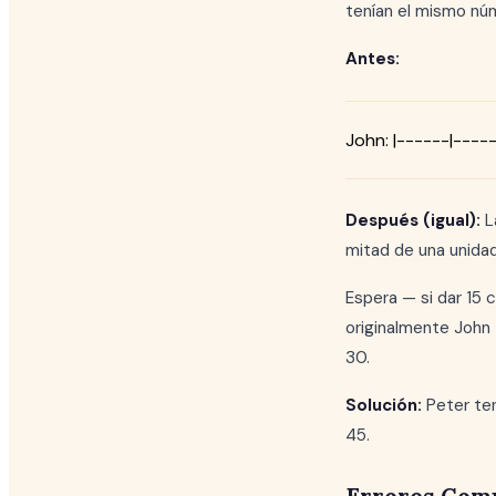
tenían el mismo núm
Antes:
John: |------|-----
Después (igual):
La
mitad de una unidad
Espera — si dar 15 c
originalmente John t
30.
Solución:
Peter ten
45.