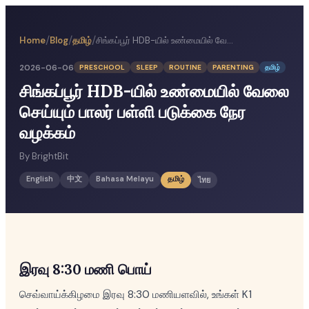
/
/
/
Home
Blog
தமிழ்
சிங்கப்பூர் HDB-யில் உண்மையில் வேலை செய்யும் பாலர் பள்ளி படுக்கை நேர வழக்கம்
2026-06-06
PRESCHOOL
SLEEP
ROUTINE
PARENTING
தமிழ்
சிங்கப்பூர் HDB-யில் உண்மையில் வேலை
செய்யும் பாலர் பள்ளி படுக்கை நேர
வழக்கம்
By
BrightBit
English
中文
Bahasa Melayu
தமிழ்
ไทย
இரவு 8:30 மணி பொய்
செவ்வாய்க்கிழமை இரவு 8:30 மணியளவில், உங்கள் K1