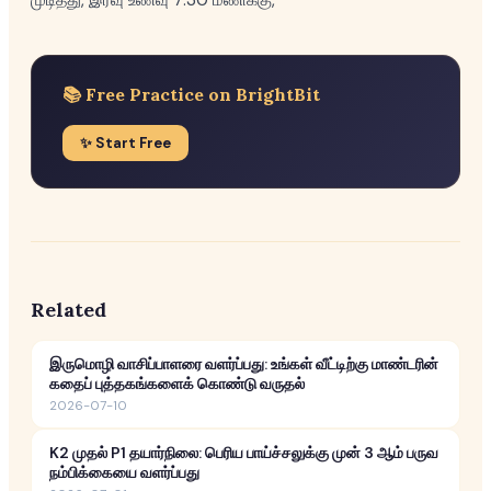
முடித்து, இரவு உணவு 7:30 மணிக்கு,
📚 Free Practice on BrightBit
✨ Start Free
Related
இருமொழி வாசிப்பாளரை வளர்ப்பது: உங்கள் வீட்டிற்கு மாண்டரின்
கதைப் புத்தகங்களைக் கொண்டு வருதல்
2026-07-10
K2 முதல் P1 தயார்நிலை: பெரிய பாய்ச்சலுக்கு முன் 3 ஆம் பருவ
நம்பிக்கையை வளர்ப்பது