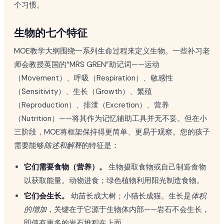
个习惯。
生物的七个特征
MOE教学大纲围绕一系列生命过程来定义生物。一些补习老
师会教授英国的“MRS GREN”助记词——运动
（Movement）、呼吸（Respiration）、敏感性
（Sensitivity）、生长（Growth）、繁殖
（Reproduction）、排泄（Excretion）、营养
（Nutrition）——将其作为记忆辅助工具并无不妥。但在小
三阶段，MOE将框架保持得更简单、更易于观察。您的孩子
需要能够
陈述和解释
的特征是：
它们需要食物（营养）。
生物摄取食物或自己制造食物
以获取能量。动物进食；绿色植物利用阳光制造食物。
它们会生长。
幼苗长成大树；小猫长成猫。生长是
体积
的增加
，关键在于它源于生物体内部——岩石不会生长，
即使有更多的岩石堆积在上面。