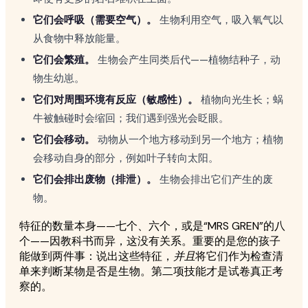
它们会呼吸（需要空气）。
生物利用空气，吸入氧气以
从食物中释放能量。
它们会繁殖。
生物会产生同类后代——植物结种子，动
物生幼崽。
它们对周围环境有反应（敏感性）。
植物向光生长；蜗
牛被触碰时会缩回；我们遇到强光会眨眼。
它们会移动。
动物从一个地方移动到另一个地方；植物
会移动自身的部分，例如叶子转向太阳。
它们会排出废物（排泄）。
生物会排出它们产生的废
物。
特征的数量本身——七个、六个，或是“MRS GREN”的八
个——因教科书而异，这没有关系。重要的是您的孩子
能做到两件事：说出这些特征，
并且
将它们作为检查清
单来判断某物是否是生物。第二项技能才是试卷真正考
察的。