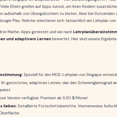
 Viele Eltern greifen auf Apps zurück, um ihren Kindern zusätzliche
n außerhalb von Übungsbüchern zu bieten. Aber bei Dutzenden 
oogle Play: Welche orientieren sich tatsächlich am Lehrplan von
iebte Mathe-Apps getestet und sie nach
Lehrplanübereinstim
en und adaptivem Lernen
bewertet. Hier sind unsere Ergebnis
instimmung:
Speziell für den MOE-Lehrplan von Singapur entwick
:
KI-gestütztes, adaptives Lernen, das den Schwierigkeitsgrad an
npasst
ose Version verfügbar; Premium ab 9,90 $/Monat
s lieben:
Detaillierte Fortschrittsberichte, themenweise Aufsch
 Oberfläche