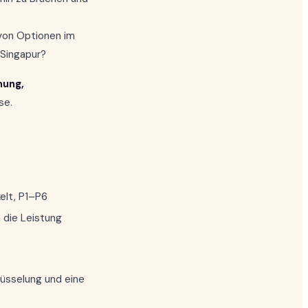
von Optionen im
 Singapur?
mung,
se.
elt, P1–P6
 die Leistung
lüsselung und eine