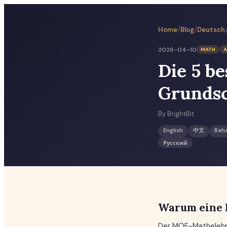
/
/
Home
Blog
Deutsch
2026-04-10
MATH
A
Die 5 b
Grundsc
By
BrightBit
English
中文
Bah
Русский
Warum eine
Der MOE-Mathelehrpl