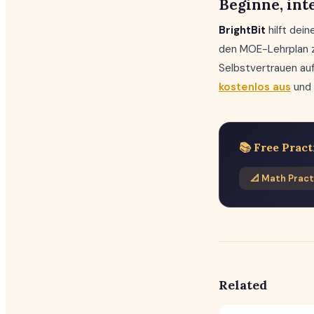
Beginne, int
BrightBit
hilft dei
den MOE-Lehrplan z
Selbstvertrauen auf
kostenlos aus
und 
📚 Free Pract
📐 Math Pract
Related