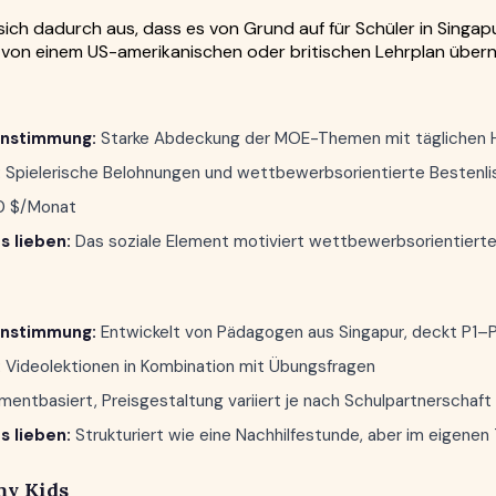
 sich dadurch aus, dass es von Grund auf für Schüler in Singap
 von einem US-amerikanischen oder britischen Lehrplan übe
instimmung:
Starke Abdeckung der MOE-Themen mit täglichen 
:
Spielerische Belohnungen und wettbewerbsorientierte Bestenli
0 $/Monat
s lieben:
Das soziale Element motiviert wettbewerbsorientierte
instimmung:
Entwickelt von Pädagogen aus Singapur, deckt P1–
:
Videolektionen in Kombination mit Übungsfragen
ntbasiert, Preisgestaltung variiert je nach Schulpartnerschaft
s lieben:
Strukturiert wie eine Nachhilfestunde, aber im eigene
my Kids