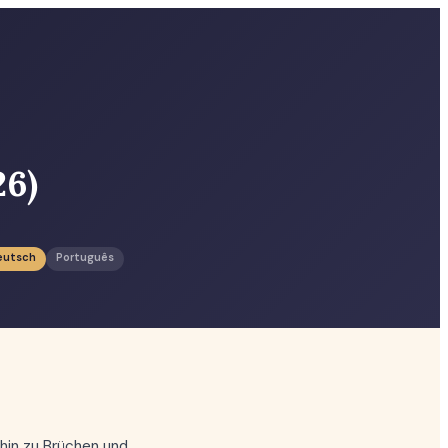
26)
eutsch
Português
 hin zu Brüchen und