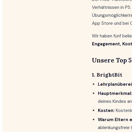
Verhältnissen in P5.
Übungsmöglichkeite
App Store und bei G
Wir haben fünf bel
Engagement, Kost
Unsere Top 5
1. BrightBit
Lehrplanübere
Hauptmerkmal
deines Kindes a
Kosten:
Kostenl
Warum Eltern e
ablenkungsfreie