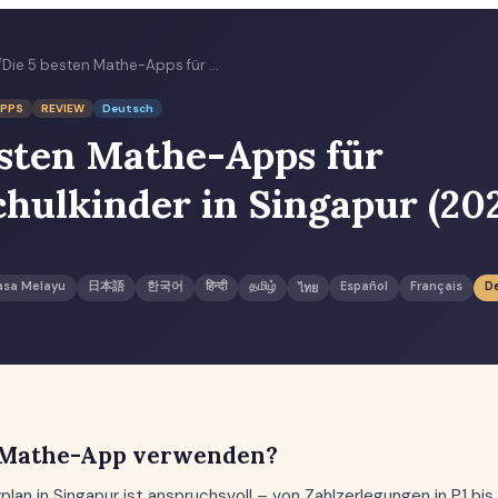
/
Die 5 besten Mathe-Apps für Grundschulkinder in Singapur (2026)
PPS
REVIEW
Deutsch
esten Mathe-Apps für
hulkinder in Singapur (20
asa Melayu
日本語
한국어
हिन्दी
தமிழ்
Español
Français
D
ไทย
 Mathe-App verwenden?
an in Singapur ist anspruchsvoll – von Zahlzerlegungen in P1 bis