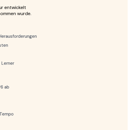
ur entwickelt
rnommen wurde.
Herausforderungen
sten
 Lerner
P6 ab
n Tempo