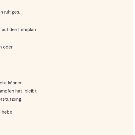
n ruhiges,
 auf den Lehrplan
n oder
cht können:
kämpfen hat, bleibt
erstützung.
d hebe