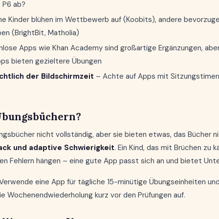
 P6 ab?
 Kinder blühen im Wettbewerb auf (Koobits), andere bevorzuge
en (BrightBit, Matholia)
lose Apps wie Khan Academy sind großartige Ergänzungen, aber
s bieten gezieltere Übungen
htlich der Bildschirmzeit
– Achte auf Apps mit Sitzungstimer
 Übungsbüchern?
sbücher nicht vollständig, aber sie bieten etwas, das Bücher ni
ack und adaptive Schwierigkeit
. Ein Kind, das mit Brüchen zu 
hen Fehlern hängen – eine gute App passt sich an und bietet Unt
 Verwende eine App für tägliche 15-minütige Übungseinheiten un
ie Wochenendwiederholung kurz vor den Prüfungen auf.