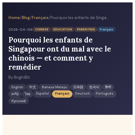
/
/
/
Home
Blog
Français
Pourquoi les enfants de Singapour ont du mal avec le chinois — et comment y remédier
2026-04-06
CHINESE
EDUCATION
PARENTING
Français
Pourquoi les enfants de
Singapour ont du mal avec le
chinois — et comment y
remédier
By
BrightBit
English
中文
Bahasa Melayu
日本語
한국어
हिन्दी
தமிழ்
Español
Français
Deutsch
Português
ไทย
Русский