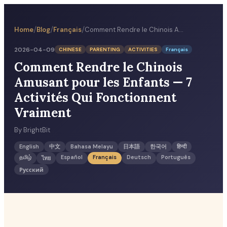
/
/
/
Home
Blog
Français
Comment Rendre le Chinois Amusant pour les Enfants — 7 Activités Qui Fonctionnent Vraiment
2026-04-09
CHINESE
PARENTING
ACTIVITIES
Français
Comment Rendre le Chinois
Amusant pour les Enfants — 7
Activités Qui Fonctionnent
Vraiment
By
BrightBit
English
中文
Bahasa Melayu
日本語
한국어
हिन्दी
தமிழ்
Español
Français
Deutsch
Português
ไทย
Русский