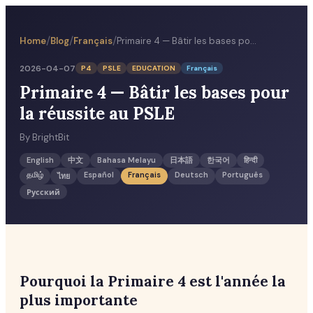
/
/
/
Home
Blog
Français
Primaire 4 — Bâtir les bases pour la réussite au PSLE
2026-04-07
P4
PSLE
EDUCATION
Français
Primaire 4 — Bâtir les bases pour
la réussite au PSLE
By
BrightBit
English
中文
Bahasa Melayu
日本語
한국어
हिन्दी
தமிழ்
Español
Français
Deutsch
Português
ไทย
Русский
Pourquoi la Primaire 4 est l'année la
plus importante