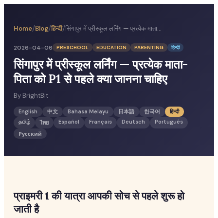
/
/
/
Home
Blog
हिन्दी
सिंगापुर में प्रीस्कूल लर्निंग — प्रत्येक माता-पिता को P1 से पहले क्या जानना चाहिए
2026-04-06
PRESCHOOL
EDUCATION
PARENTING
हिन्दी
सिंगापुर में प्रीस्कूल लर्निंग — प्रत्येक माता-
पिता को P1 से पहले क्या जानना चाहिए
By
BrightBit
English
中文
Bahasa Melayu
日本語
한국어
हिन्दी
தமிழ்
Español
Français
Deutsch
Português
ไทย
Русский
प्राइमरी 1 की यात्रा आपकी सोच से पहले शुरू हो
जाती है