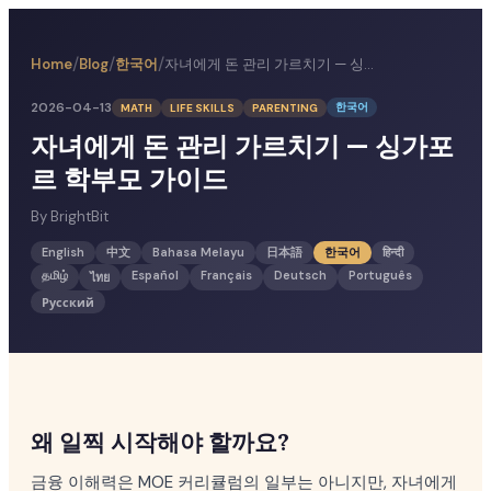
/
/
/
한국어
자녀에게 돈 관리 가르치기 — 싱가포르 학부모 가이드
Home
Blog
2026-04-13
한국어
MATH
LIFE SKILLS
PARENTING
자녀에게 돈 관리 가르치기 — 싱가포
르 학부모 가이드
By
BrightBit
English
中文
Bahasa Melayu
日本語
한국어
हिन्दी
தமிழ்
Español
Français
Deutsch
Português
ไทย
Русский
왜 일찍 시작해야 할까요?
금융 이해력은 MOE 커리큘럼의 일부는 아니지만, 자녀에게