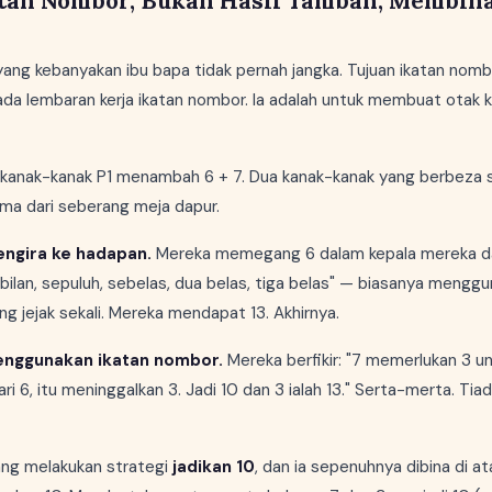
tan Nombor, Bukan Hasil Tambah, Membin
 yang kebanyakan ibu bapa tidak pernah jangka. Tujuan ikatan nom
da lembaran kerja ikatan nombor. Ia adalah untuk membuat otak 
 kanak-kanak P1 menambah 6 + 7. Dua kanak-kanak yang berbeza 
ma dari seberang meja dapur.
ngira ke hadapan.
Mereka memegang 6 dalam kepala mereka da
bilan, sepuluh, sebelas, dua belas, tiga belas" — biasanya menggun
lang jejak sekali. Mereka mendapat 13. Akhirnya.
nggunakan ikatan nombor.
Mereka berfikir: "7 memerlukan 3 un
ri 6, itu meninggalkan 3. Jadi 10 dan 3 ialah 13." Serta-merta. Tiada
ng melakukan strategi
jadikan 10
, dan ia sepenuhnya dibina di a