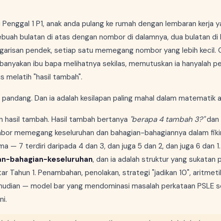
i Penggal 1 P1, anak anda pulang ke rumah dengan lembaran kerja y
 Sebuah bulatan di atas dengan nombor di dalamnya, dua bulatan d
garisan pendek, setiap satu memegang nombor yang lebih kecil.
ebanyakan ibu bapa melihatnya sekilas, memutuskan ia hanyalah 
 melatih "hasil tambah".
s pandang. Dan ia adalah kesilapan paling mahal dalam matematik 
n hasil tambah. Hasil tambah bertanya
"berapa 4 tambah 3?"
dan 
mbor memegang keseluruhan dan bahagian-bahagiannya dalam fiki
— 7 terdiri daripada 4 dan 3, dan juga 5 dan 2, dan juga 6 dan 1.
an-bahagian-keseluruhan
, dan ia adalah struktur yang sukatan
tar Tahun 1. Penambahan, penolakan, strategi "jadikan 10", aritmet
mudian — model bar yang mendominasi masalah perkataan PSLE
ni.