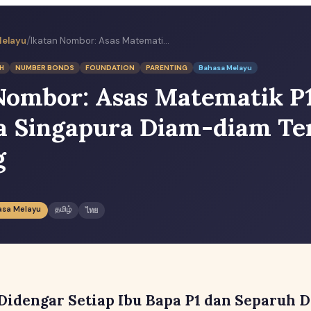
/
Melayu
Ikatan Nombor: Asas Matematik P1 yang Ibu Bapa Singapura Diam-diam Terlepas Pandang
H
NUMBER BONDS
FOUNDATION
PARENTING
Bahasa Melayu
Nombor: Asas Matematik P
a Singapura Diam-diam Te
g
asa Melayu
தமிழ்
ไทย
 Didengar Setiap Ibu Bapa P1 dan Separuh 