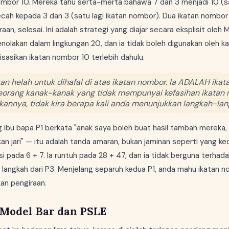
ombor 10. Mereka tahu serta-merta bahawa 7 dan 3 menjadi 10 (s
ah kepada 3 dan 3 (satu lagi ikatan nombor). Dua ikatan nombor
raan, selesai. Ini adalah strategi yang diajar secara eksplisit oleh
olakan dalam lingkungan 20, dan ia tidak boleh digunakan oleh k
sasikan ikatan nombor 10 terlebih dahulu.
kan helah untuk dihafal di atas ikatan nombor. Ia ADALAH ika
Seorang kanak-kanak yang tidak mempunyai kefasihan ikatan
annya, tidak kira berapa kali anda menunjukkan langkah-la
g ibu bapa P1 berkata "anak saya boleh buat hasil tambah mereka
 jari" — itu adalah tanda amaran, bukan jaminan seperti yang ke
i pada 6 + 7. Ia runtuh pada 28 + 47, dan ia tidak berguna terhad
 langkah dari P3. Menjelang separuh kedua P1, anda mahu ikatan 
kan pengiraan.
 Model Bar dan PSLE