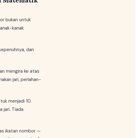
a Matematik
bor bukan untuk
kanak-kanak
sepenuhnya, dan
n mengira ke atas
akan jari, perlahan-
tuk menjadi 10.
 jari. Tiada
tas ikatan nombor —