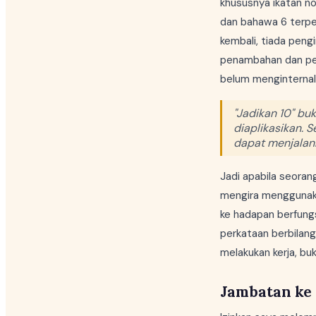
khususnya ikatan n
dan bahawa 6 terpec
kembali, tiada pengi
penambahan dan pen
belum menginternali
"Jadikan 10" bu
diaplikasikan. 
dapat menjalank
Jadi apabila seoran
mengira menggunakan
ke hadapan berfungs
perkataan berbilang
melakukan kerja, bu
Jambatan ke