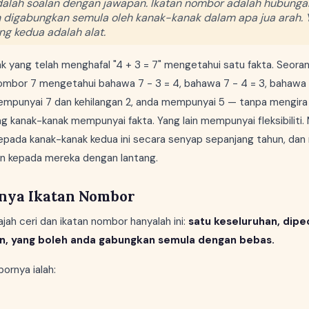
dalah soalan dengan jawapan. Ikatan nombor adalah hubunga
 digabungkan semula oleh kanak-kanak dalam apa jua arah.
ng kedua adalah alat.
k yang telah menghafal "4 + 3 = 7" mengetahui satu fakta. Seora
ombor 7 mengetahui bahawa 7 − 3 = 4, bahawa 7 − 4 = 3, bahawa 3
empunyai 7 dan kehilangan 2, anda mempunyai 5 — tanpa mengir
g kanak-kanak mempunyai fakta. Yang lain mempunyai fleksibiliti.
epada kanak-kanak kedua ini secara senyap sepanjang tahun, dan
n kepada mereka dengan lantang.
nya Ikatan Nombor
jah ceri dan ikatan nombor hanyalah ini:
satu keseluruhan, dip
n, yang boleh anda gabungkan semula dengan bebas.
ornya ialah: