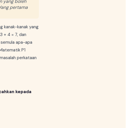
n yang boleh
 Yang pertama
ng kanak-kanak yang
 + 4 = 7, dan
a semula apa-apa
 Matematik P1
 masalah perkataan
ecahkan kepada