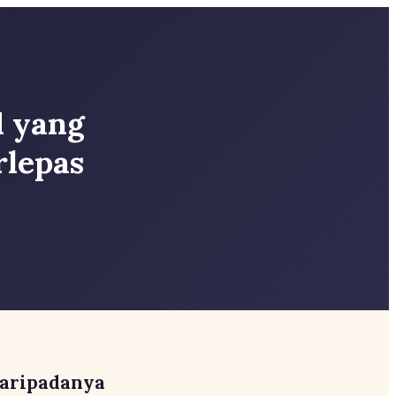
1 yang
rlepas
Daripadanya