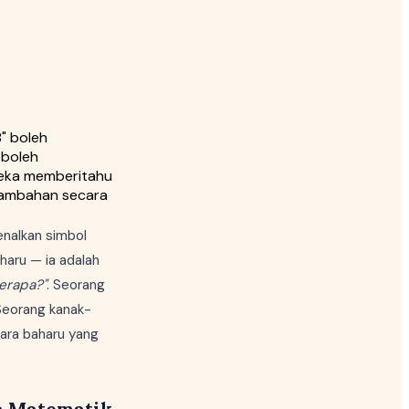
" boleh
 boleh
reka memberitahu
enambahan secara
nalkan simbol
haru — ia adalah
berapa?"
. Seorang
Seorang kanak-
ara baharu yang