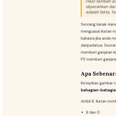
Hasil tambah a
dipecahkan dan
adalah fakta. Ya
Seorang kanak-kana
menguasai ikatan n
bahawa jika anda m
daripadanya. Seoran
memberi ganjaran k
P5 memberi ganjara
Apa Sebenar
Ketepikan gambar ra
bahagian-bahagia
Ambil 8. Ikatan nomb
8 dan 0