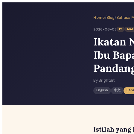
/
/
Home
Blog
Bahasa 
2026-06-08
P1
MAT
Ikatan 
Ibu Bap
Pandan
By
BrightBit
English
中文
Bah
Istilah yang