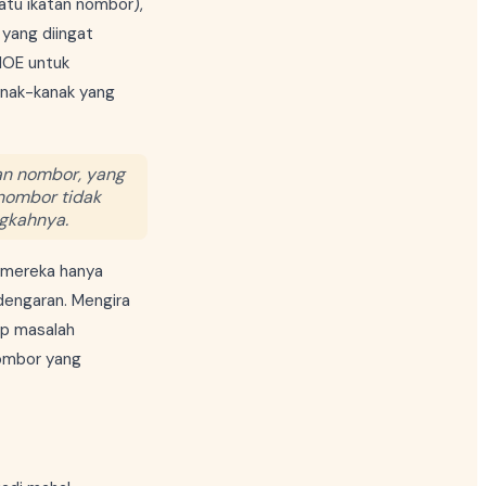
atu ikatan nombor),
 yang diingat
 MOE untuk
anak-kanak yang
tan nombor, yang
 nombor tidak
ngkahnya.
, mereka hanya
dengaran. Mengira
ap masalah
nombor yang