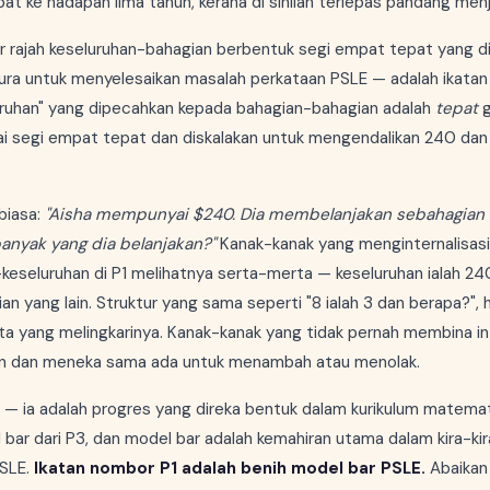
at ke hadapan lima tahun, kerana di sinilah terlepas pandang menj
 rajah keseluruhan-bahagian berbentuk segi empat tepat yang dil
ura untuk menyelesaikan masalah perkataan PSLE — adalah ikatan
uruhan" yang dipecahkan kepada bahagian-bahagian adalah
tepat
g
gai segi empat tepat dan diskalakan untuk mengendalikan 240 dan
biasa:
"Aisha mempunyai $240. Dia membelanjakan sebahagia
banyak yang dia belanjakan?"
Kanak-kanak yang menginternalisasi
eseluruhan di P1 melihatnya serta-merta — keseluruhan ialah 24
gian yang lain. Struktur yang sama seperti "8 ialah 3 dan berapa?"
ita yang melingkarinya. Kanak-kanak yang tidak pernah membina in
n dan meneka sama ada untuk menambah atau menolak.
an — ia adalah progres yang direka bentuk dalam kurikulum matemat
 bar dari P3, dan model bar adalah kemahiran utama dalam kira-ki
PSLE.
Ikatan nombor P1 adalah benih model bar PSLE.
Abaikan 