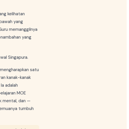
ang kelihatan
i bawah yang
 Guru memanggilnya
penambahan yang
awal Singapura.
mengharapkan satu
ran kanak-kanak
 Ia adalah
 pelajaran MOE
ik mental, dan —
 semuanya tumbuh