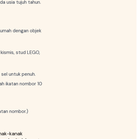
a usia tujuh tahun.
i rumah dengan objek
 kismis, stud LEGO,
 sel untuk penuh.
ah ikatan nombor 10
atan nombor.)
anak-kanak