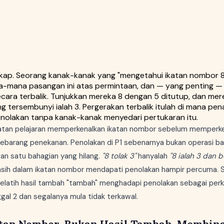
ngkap. Seorang kanak-kanak yang "mengetahui ikatan nombor 8
-mana pasangan ini atas permintaan, dan — yang penting —
cara terbalik. Tunjukkan mereka 8 dengan 5 ditutup, dan me
g tersembunyi ialah 3. Pergerakan terbalik itulah di mana p
nolakan tanpa kanak-kanak menyedari pertukaran itu.
katan pelajaran memperkenalkan ikatan nombor sebelum memperke
ebarang penekanan. Penolakan di P1 sebenarnya bukan operasi ba
an satu bahagian yang hilang.
"8 tolak 3"
hanyalah
"8 ialah 3 dan 
asih dalam ikatan nombor mendapati penolakan hampir percuma. 
elatih hasil tambah "tambah" menghadapi penolakan sebagai perk
al 2 dan segalanya mula tidak terkawal.