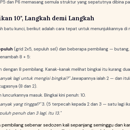
P5 dan P6 memasang semula struktur yang sepatutnya dibina pad
dikan 10", Langkah demi Langkah
lah batu kunci, berikut adalah cara tepat untuk menunjukkannya d
epuluh
(grid 2x5, sepuluh sel) dan beberapa pembilang — butang,
menambah 8 + 5:
luh dengan 8 pembilang. Kanak-kanak melihat bingkai itu kurang dua
anyak lagi untuk mengisi bingkai?"
Jawapannya ialah 2 — dan itul
ugasnya (8 dan 2).
n luncurkannya masuk. Bingkai kini penuh: 10.
anyak yang tinggal?"
3. (5 terpecah kepada 2 dan 3 — satu lagi ik
puluh penuh dan 3 lagi. Itu 13."
n pembilang sebenar sedozen kali sepanjang seminggu dan k