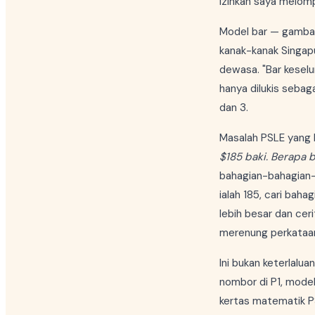
Izinkan saya melomp
Model bar — gambar
kanak-kanak Singap
dewasa. "Bar kesel
hanya dilukis seba
dan 3.
Masalah PSLE yang 
$185 baki. Berapa 
bahagian-bahagian-k
ialah 185, cari baha
lebih besar dan cer
merenung perkataa
Ini bukan keterlalu
nombor di P1, model
kertas matematik 