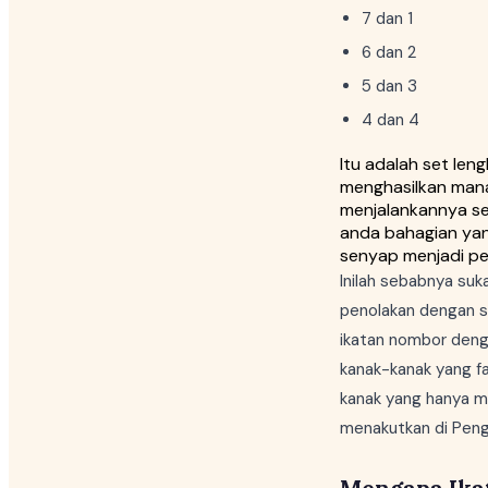
7 dan 1
6 dan 2
5 dan 3
4 dan 4
Itu adalah set le
menghasilkan mana
menjalankannya se
anda bahagian yan
senyap menjadi pe
Inilah sebabnya su
penolakan dengan s
ikatan nombor deng
kanak-kanak yang f
kanak yang hanya m
menakutkan di Pengg