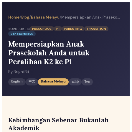
/
/
/
Home
Blog
Bahasa Melayu
Mempersiapkan Anak Prasekolah Anda untuk Peralihan K2 ke P1
2026-05-13
PRESCHOOL
P1
PARENTING
TRANSITION
Bahasa Melayu
Mempersiapkan Anak
Prasekolah Anda untuk
Peralihan K2 ke P1
By
BrightBit
English
中文
Bahasa Melayu
தமிழ்
ไทย
Kebimbangan Sebenar Bukanlah
Akademik