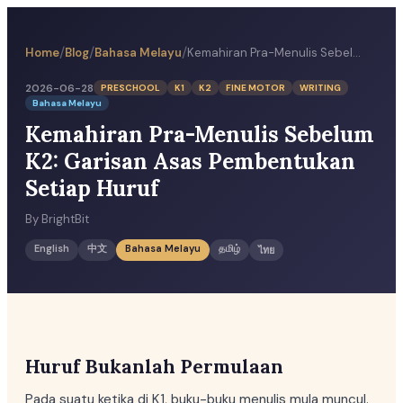
/
/
/
Home
Blog
Bahasa Melayu
Kemahiran Pra-Menulis Sebelum K2: Garisan Asas Pembentukan Setiap Huruf
2026-06-28
PRESCHOOL
K1
K2
FINE MOTOR
WRITING
Bahasa Melayu
Kemahiran Pra-Menulis Sebelum
K2: Garisan Asas Pembentukan
Setiap Huruf
By
BrightBit
English
中文
Bahasa Melayu
தமிழ்
ไทย
Huruf Bukanlah Permulaan
Pada suatu ketika di K1, buku-buku menulis mula muncul.