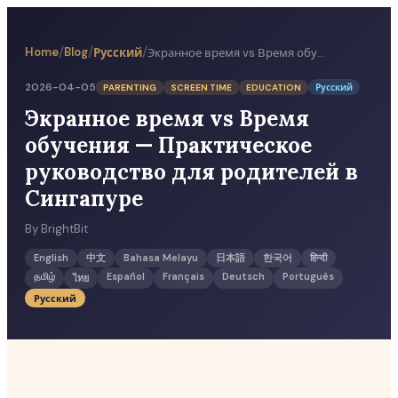
/
/
/
Home
Blog
Русский
Экранное время vs Время обучения — Практическое руководство для родителей в Сингапуре
2026-04-05
PARENTING
SCREEN TIME
EDUCATION
Русский
Экранное время vs Время
обучения — Практическое
руководство для родителей в
Сингапуре
By
BrightBit
English
中文
Bahasa Melayu
日本語
한국어
हिन्दी
தமிழ்
Español
Français
Deutsch
Português
ไทย
Русский