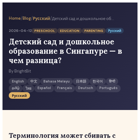
/
/
/
Home
Blog
Русский
Детский сад и дошкольное образование в Сингапуре — в чем разница?
2026-04-12
PRESCHOOL
EDUCATION
PARENTING
Русский
Детский сад и дошкольное
образование в Сингапуре — в
чем разница?
By
BrightBit
English
中文
Bahasa Melayu
日本語
한국어
हिन्दी
தமிழ்
Español
Français
Deutsch
Português
ไทย
Русский
Терминология может сбивать с