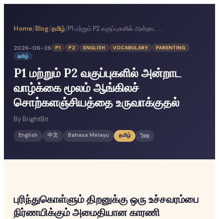
/
/
/
Home
Blog
தமிழ்
P1 மற்றும் P2 வகுப்புகளில் அன்றாட வாழ்க்கை மூலம் ஆங்கிலச் சொற்களஞ்சியத்தை உருவாக்குதல்
2026-06-26
P1
P2
ENGLISH
VOCABULARY
PARENTING
தமிழ்
P1 மற்றும் P2 வகுப்புகளில் அன்றாட
வாழ்க்கை மூலம் ஆங்கிலச்
சொற்களஞ்சியத்தை உருவாக்குதல்
By
BrightBit
English
中文
Bahasa Melayu
தமிழ்
ไทย
புரிந்துகொள்ளும் திறனுக்கு ஒரு உச்சவரம்பை
நிர்ணயிக்கும் அமைதியான காரணி