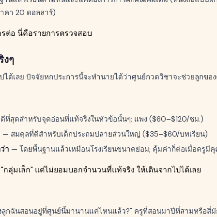
าคา 20 ดอลลาร์)
รต่อ นี่คือรายการตรวจสอบ
ริงๆ
ูไปได้เลย ปัจจัยหกประการนี้จะทำนายได้ว่าศูนย์กวดวิชาจะช่วยลูกของ
ีที่สุดสำหรับจุดอ่อนที่แท้จริงในหัวข้อนั้นๆ; แพง ($60–$120/ชม.)
0
— สมดุลที่ดีสำหรับเด็กประถมปลายส่วนใหญ่ ($35–$60/บทเรียน)
ว่า
— โดยพื้นฐานแล้วเหมือนโรงเรียนขนาดย่อม; คุ้มค่าก็ต่อเมื่อครูมี
กลุ่มเล็ก" แต่ไม่ยอมบอกจำนวนที่แท้จริง ให้เดินจากไปได้เลย
ูกฉันสอนอยู่ที่ศูนย์นี้มานานแค่ไหนแล้ว?" ครูที่สอนมาปีที่สามหรือสี่มัก