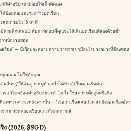
ม่มีคำอธิบาย ปล่อยให้เด็กคิดเอง
อให้ข้อเสนอแนะระหว่างบทเรียน
ูกของคุณภายใน 15 นาที
มัครแพ็กเกจ 20 สัปดาห์ก่อนที่คุณจะได้เห็นบทเรียนที่สองด้วยซ้ำ
ว่าพนักงานสอน
งเรียน" — นี่เกือบจะหมายความว่าพวกเขามีอะไรบางอย่างที่ต้องซ่อน
งคุณก่อน ไม่ใช่กับคุณ
งต้นสั้นๆ ("ให้ฉันดูว่าหนูทำอะไรได้บ้าง") ในตอนเริ่มต้น
การแก้ไขพร้อมคำอธิบายว่าทำไม ไม่ใช่แค่การติ๊กถูกหรือผิด
ี่เฉพาะเจาะจงหลังจากนั้น — "เธอเก่งเรื่องเศษส่วน แต่ยังอ่อนเรื่องอัต
เข้าร่วมการทดลองเรียนและสังเกตการณ์
จริง (2026, $SGD)