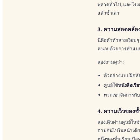
พลาดทั่วไป, และโรงเ
แล้วซ้ำเล่า
3. ความสอดคล้อ
นี่คือตัวทำลายเงียบๆ
ลงเอยด้วยการทำแบบฝ
ลองถามดูว่า:
ตัวอย่างแบบฝึกหั
ศูนย์ใช้
หนังสือเร
พวกเขาจัดการกั
4. ความเร็วของช
ลองเดินผ่านศูนย์ในช
ตามกันไปในหน้าเดียว
หนึ่งของชั้นเรียนเบื่