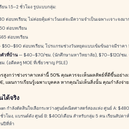
น 1.5–2 ชั่วโมง รูปแบบกลุ่ม:
 ต่อบทเรียน; ไม่ค่อยคุ้มค่าเว้นแต่จะมีความจำเป็นเฉพาะเจาะจงมา
0 ต่อบทเรียน
5 ต่อบทเรียน
 $50–$90 ต่อบทเรียน; โปรแกรมช่วงวันหยุดแบบเข้มข้นอาจมีรา
ตัวที่บ้าน
— $40–$70/ชม. (นักศึกษามหาวิทยาลัย), $70–$120/ชม. 
ชม. (อดีตครู MOE ที่เชี่ยวชาญ PSLE)
รสูงกว่าช่วงราคาเหล่านี้ 50% คุณควรจะเห็นผลลัพธ์ที่ดีขึ้นอย่างเห
OE, แผนการเรียนรู้เฉพาะบุคคล หากคุณไม่เห็นสิ่งนั้น คุณกำลังจ่า
นได้จริง
an กำลังตัดสินใจเลือกระหว่างศูนย์คณิตศาสตร์สองแห่ง ศูนย์ A: $480/
ชั่วโมง, แบรนด์ดัง ศูนย์ B: $400/เดือน สำหรับกลุ่ม 5 คน เรียนสัปดาห
นปีที่ห้า