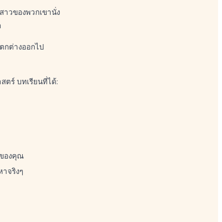
ลูกสาวของพวกเขานั่ง
า
่แตกต่างออกไป
ร์ บทเรียนที่ได้:
ูกของคุณ
หาจริงๆ
ม