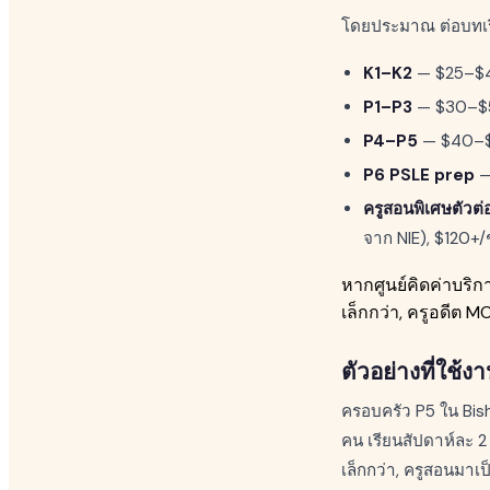
โดยประมาณ ต่อบทเรีย
K1–K2
— $25–$40
P1–P3
— $30–$5
P4–P5
— $40–$6
P6 PSLE prep
—
ครูสอนพิเศษตัวต่อ
จาก NIE), $120+/
หากศูนย์คิดค่าบริกา
เล็กกว่า, ครูอดีต M
ตัวอย่างที่ใช้งา
ครอบครัว P5 ใน Bish
คน เรียนสัปดาห์ละ 2 
เล็กกว่า, ครูสอนมาเป็