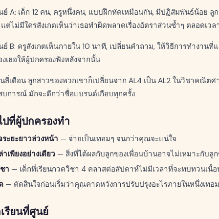
 A: เด็ก 12 คน, ครูหนึ่งคน, แบบฝึกหัดเหมือนกัน, มีปฏิสัมพันธ์น้อย 
 แต่ไม่มีใครสังเกตเห็นว่าเธอทำผิดพลาดเรื่องอัตราส่วนซ้ำๆ ตลอดเวล
์ B: ครูสังเกตเห็นภายใน 10 นาที, เปลี่ยนคำถาม, ให้วิธีการทำงานที
เธอให้ผู้ปกครองฟังหลังจากนั้น
สี่เดือน ลูกสาวของพวกเขาก็เปลี่ยนจาก AL4 เป็น AL2 ในวิชาคณิตศาสต
ระสบการณ์ มักจะดีกว่าชื่อแบรนด์เกือบทุกครั้ง
ไปที่ผู้ปกครองทำ
จระยะยาวล่วงหน้า
— จ่ายเป็นเทอมๆ จนกว่าคุณจะแน่ใจ
าเพียงอย่างเดียว
— สิ่งที่ได้ผลกับลูกของเพื่อนบ้านอาจไม่เหมาะกับล
ิชา
— เด็กที่เรียนกวดวิชา 4 คลาสต่อสัปดาห์ไม่มีเวลาที่จะทบทวนเนื้อ
ุด
— ตัดสินใจก่อนเริ่มว่าคุณคาดหวังการปรับปรุงอะไรภายในหนึ่งเทอ
เรียนที่ศูนย์