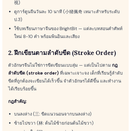
视)
ดูการ์ตูนจีนวันละ 10 นาที (小猪佩奇 เหมาะสำหรับระดับ
ป.3)
ใช้บทเรียนภาษาจีนของ BrightBit — แต่ละบทสอนคำศัพท์
ใหม่ 8-10 คำ พร้อมพินอินและเสียง
2. ฝึกเขียนตามลำดับขีด (Stroke Order)
ตัวอักษรจีนไม่ใช่การขีดเขียนแบบสุ่ม — แต่เป็นไปตาม
กฎ
ลำดับขีด (stroke order)
ที่เฉพาะเจาะจง เด็กที่เรียนรู้ลำดับ
ขีดที่ถูกต้องจะเขียนได้เร็วขึ้น จำตัวอักษรได้ดีขึ้น และทำงาน
ได้เรียบร้อยขึ้น
กฎสำคัญ:
บนลงล่าง (三: ขีดแนวนอนจากบนลงล่าง)
ซ้ายไปขวา (林: ต้นไม้ซ้ายก่อนต้นไม้ขวา)