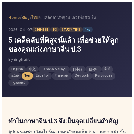
/
/
/
Home
Blog
ไทย
5 เคล็ดลับที่พิสูจน์แล้ว เพื่อช่วยให้ลูกของคุณเก่งภาษาจีน ป.3
2026-04-07
CHINESE
P3
STUDY TIPS
ไทย
5 เคล็ดลับที่พิสูจน์แล้ว เพื่อช่วยให้ลูก
ของคุณเก่งภาษาจีน ป.3
By
BrightBit
English
中文
Bahasa Melayu
日本語
한국어
हिन्दी
தமிழ்
Español
Français
Deutsch
Português
ไทย
Русский
ทำไมภาษาจีน ป.3 จึงเป็นจุดเปลี่ยนสำคัญ
ผู้ปกครองชาวสิงคโปร์หลายคนสังเกตเห็นว่าความยากเพิ่มขึ้น