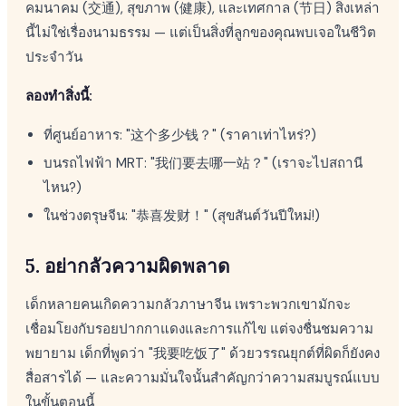
คมนาคม (交通), สุขภาพ (健康), และเทศกาล (节日) สิ่งเหล่า
นี้ไม่ใช่เรื่องนามธรรม — แต่เป็นสิ่งที่ลูกของคุณพบเจอในชีวิต
ประจำวัน
ลองทำสิ่งนี้:
ที่ศูนย์อาหาร: "这个多少钱？" (ราคาเท่าไหร่?)
บนรถไฟฟ้า MRT: "我们要去哪一站？" (เราจะไปสถานี
ไหน?)
ในช่วงตรุษจีน: "恭喜发财！" (สุขสันต์วันปีใหม่!)
5. อย่ากลัวความผิดพลาด
เด็กหลายคนเกิดความกลัวภาษาจีน เพราะพวกเขามักจะ
เชื่อมโยงกับรอยปากกาแดงและการแก้ไข แต่จงชื่นชมความ
พยายาม เด็กที่พูดว่า "我要吃饭了" ด้วยวรรณยุกต์ที่ผิดก็ยังคง
สื่อสารได้ — และความมั่นใจนั้นสำคัญกว่าความสมบูรณ์แบบ
ในขั้นตอนนี้