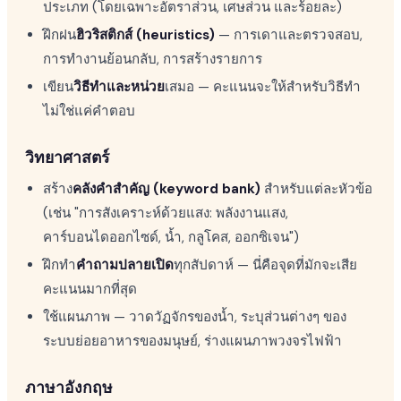
ประเภท (โดยเฉพาะอัตราส่วน, เศษส่วน และร้อยละ)
ฝึกฝน
ฮิวริสติกส์ (heuristics)
— การเดาและตรวจสอบ,
การทำงานย้อนกลับ, การสร้างรายการ
เขียน
วิธีทำและหน่วย
เสมอ — คะแนนจะให้สำหรับวิธีทำ
ไม่ใช่แค่คำตอบ
วิทยาศาสตร์
สร้าง
คลังคำสำคัญ (keyword bank)
สำหรับแต่ละหัวข้อ
(เช่น "การสังเคราะห์ด้วยแสง: พลังงานแสง,
คาร์บอนไดออกไซด์, น้ำ, กลูโคส, ออกซิเจน")
ฝึกทำ
คำถามปลายเปิด
ทุกสัปดาห์ — นี่คือจุดที่มักจะเสีย
คะแนนมากที่สุด
ใช้แผนภาพ — วาดวัฏจักรของน้ำ, ระบุส่วนต่างๆ ของ
ระบบย่อยอาหารของมนุษย์, ร่างแผนภาพวงจรไฟฟ้า
ภาษาอังกฤษ