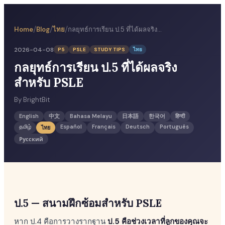
/
/
/
Home
Blog
ไทย
กลยุทธ์การเรียน ป.5 ที่ได้ผลจริงสำหรับ PSLE
2026-04-08
P5
PSLE
STUDY TIPS
ไทย
กลยุทธ์การเรียน ป.5 ที่ได้ผลจริง
สำหรับ PSLE
By
BrightBit
English
中文
Bahasa Melayu
日本語
한국어
हिन्दी
தமிழ்
Español
Français
Deutsch
Português
ไทย
Русский
ป.5 — สนามฝึกซ้อมสำหรับ PSLE
หาก ป.4 คือการวางรากฐาน
ป.5 คือช่วงเวลาที่ลูกของคุณจะ