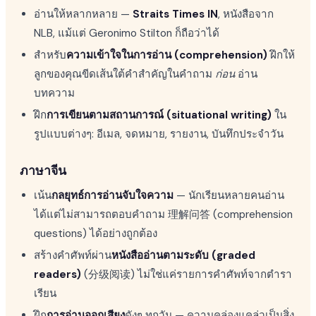
อ่านให้หลากหลาย —
Straits Times IN
, หนังสือจาก
NLB, แม้แต่ Geronimo Stilton ก็ถือว่าได้
สำหรับ
ความเข้าใจในการอ่าน (comprehension)
ฝึกให้
ลูกของคุณขีดเส้นใต้คำสำคัญในคำถาม
ก่อน
อ่าน
บทความ
ฝึก
การเขียนตามสถานการณ์ (situational writing)
ใน
รูปแบบต่างๆ: อีเมล, จดหมาย, รายงาน, บันทึกประจำวัน
ภาษาจีน
เน้น
กลยุทธ์การอ่านจับใจความ
— นักเรียนหลายคนอ่าน
ได้แต่ไม่สามารถตอบคำถาม 理解问答 (comprehension
questions) ได้อย่างถูกต้อง
สร้างคำศัพท์ผ่าน
หนังสืออ่านตามระดับ (graded
readers)
(分级阅读) ไม่ใช่แค่รายการคำศัพท์จากตำรา
เรียน
ฝึก
การอ่านออกเสียง
ดังๆ ทุกวัน — ความคล่องแคล่วเป็นสิ่ง