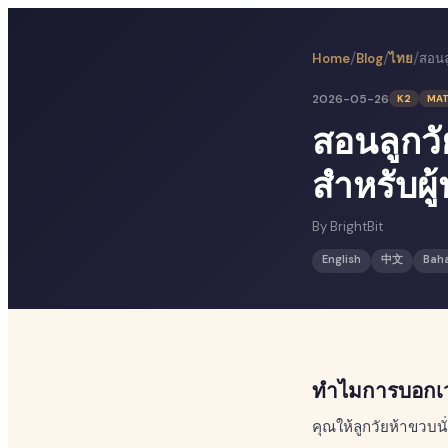
/
/
/
Home
Blog
ไทย
2026-05-26
K2
MA
สอนลูกวั
สำหรับผู
By
BrightBit
English
中文
Bah
ทำไมการบอกเวล
คุณให้ลูกวัยห้าขวบนั