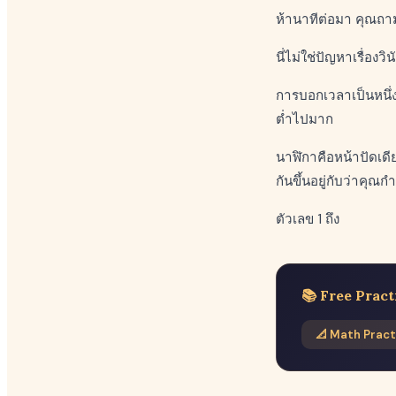
ห้านาทีต่อมา คุณถาม
นี่ไม่ใช่ปัญหาเรื่องว
การบอกเวลาเป็นหนึ่ง
ต่ำไปมาก
นาฬิกาคือหน้าปัดเดีย
กันขึ้นอยู่กับว่าคุณก
ตัวเลข 1 ถึง
📚 Free Pract
📐 Math Pract