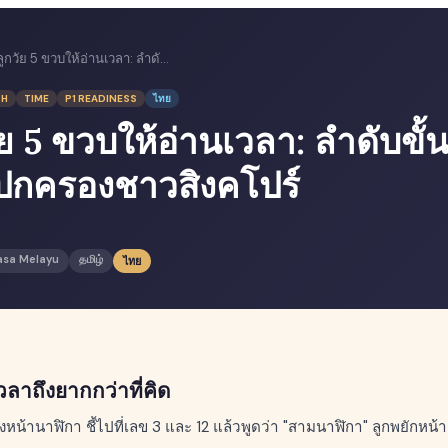
สอนลูกวัย 5 ขวบให้อ่านเวลา: ลำดับขั้นตอนสำหรับผู้ปกครองชาวสิงคโปร์
TH
TIME
P1 READINESS
ไทย
ย 5 ขวบให้อ่านเวลา: ลำดับขั
้ปกครองชาวสิงคโปร์
asa Melayu
தமிழ்
ไทย
าถึงยากกว่าที่คิด
่งหน้านาฬิกา ชี้ไปที่เลข 3 และ 12 แล้วพูดว่า "สามนาฬิกา" ลูกพยักหน้า