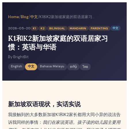
/
/
/
中文
K1和K2新加坡家庭的双语居家习惯：英语与华语
Home
Blog
2026-05-20
中文
K1
K2
BILINGUAL
MANDARIN
PARENTING
K1和K2新加坡家庭的双语居家习
惯：英语与华语
By
BrightBit
English
中文
Bahasa Melayu
தமிழ்
ไทย
新加坡双语现状，实话实说
我接触到的大多数新加坡K1和K2家长都用大同小异的说法告
诉我同样的事情：
我们在家说英语。孩子读的幼儿园主要用