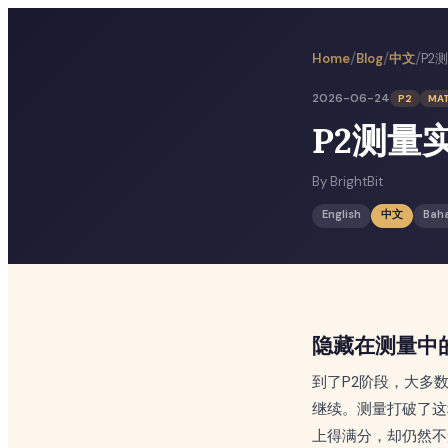
/
/
/
中文
Home
Blog
2026-06-24
P2
MA
P2测量
By
BrightBit
English
中文
Bah
隐藏在测量中
到了P2阶段，大多
继续。测量打破了这种
上得满分，却仍然不