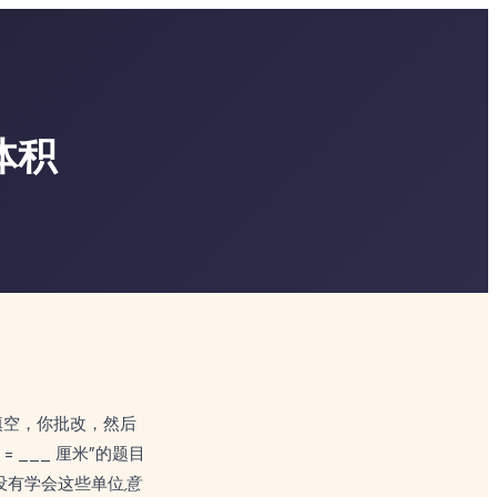
体积
填空，你批改，然后
___ 厘米”的题目
没有学会这些单位
意