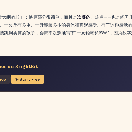
2测量大纲的核心：换算部分很简单，而且是
次要的
。难点——也是练习
、一公斤有多重、一升能装多少的身体和直观感受。有了这种感觉
接跳到换算的孩子，会毫不犹豫地写下“一支铅笔长15米”，因为数
ice on BrightBit
ice
✨ Start Free