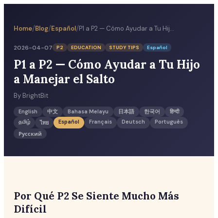
/
/
/
Home
Blog
Español
P1 a P2 — Cómo Ayudar a Tu Hijo a Manejar el Salto
2026-04-07
P2
EDUCATION
STUDY TIPS
Español
P1 a P2 — Cómo Ayudar a Tu Hijo
a Manejar el Salto
By
BrightBit
English
中文
Bahasa Melayu
日本語
한국어
हिन्दी
தமிழ்
Español
Français
Deutsch
Português
ไทย
Русский
Por Qué P2 Se Siente Mucho Más
Difícil