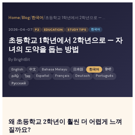
/
/
/
한국어
초등학교 1학년에서 2학년으로 — 자녀의 도약을 돕는 방법
Home
Blog
2026-04-07
한국어
P2
EDUCATION
STUDY TIPS
초등학교 1학년에서 2학년으로 — 자
녀의 도약을 돕는 방법
By
BrightBit
English
中文
Bahasa Melayu
日本語
한국어
हिन्दी
தமிழ்
Español
Français
Deutsch
Português
ไทย
Русский
왜 초등학교 2학년이 훨씬 더 어렵게 느껴
질까요?