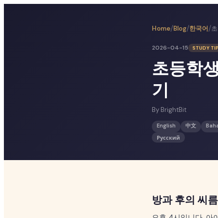
/
/
/
한국어
Home
Blog
2026-04-15
STUDY TI
초등학생
기
By
BrightBit
English
中文
Bah
Русский
방과 후의 씨름
오후 4시입니다. 아