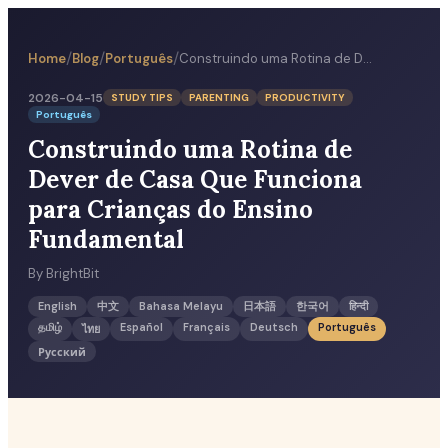
/
/
/
Home
Blog
Português
Construindo uma Rotina de Dever de Casa Que Funciona para Crianças do Ensino Fundamental
2026-04-15
STUDY TIPS
PARENTING
PRODUCTIVITY
Português
Construindo uma Rotina de
Dever de Casa Que Funciona
para Crianças do Ensino
Fundamental
By
BrightBit
English
中文
Bahasa Melayu
日本語
한국어
हिन्दी
தமிழ்
Español
Français
Deutsch
Português
ไทย
Русский