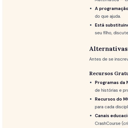
A programação 
do que ajuda.
Está substitui
seu filho, discu
Alternativa
Antes de se inscre
Recursos Grat
Programas da 
de histórias e p
Recursos do M
para cada discipl
Canais educaci
CrashCourse (cr