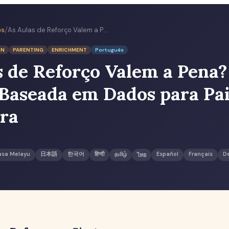
/
ês
As Aulas de Reforço Valem a Pena? Uma Análise Baseada em Dados para Pais em Singapura
ON
PARENTING
ENRICHMENT
Português
s de Reforço Valem a Pena
 Baseada em Dados para Pa
ra
asa Melayu
日本語
한국어
हिन्दी
தமிழ்
Español
Français
D
ไทย