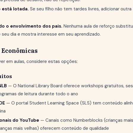
está lotada.
Se seu filho não tem tardes livres, adicionar outra
ndo o envolvimento dos pais.
Nenhuma aula de reforço substitu
te seu dia e mostra interesse em seu aprendizado.
s Econômicas
ver em aulas, considere estas opções:
uitos
NLB
— O National Library Board oferece workshops gratuitos, s
rogramas de leitura durante todo o ano
OE
— O portal Student Learning Space (SLS) tem conteúdo alinha
ina
onais do YouTube
— Canais como Numberblocks (crianças mais
ianças mais velhas) oferecem conteúdo de qualidade