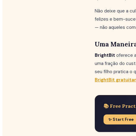
Não deixe que a cu
felizes e bem-suc
— não aqueles com 
Uma Maneira 
BrightBit
oferece a
uma fração do custo
seu filho pratica o
BrightBit gratuit
📚 Free Pract
✨ Start Free