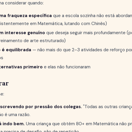
na considerar quando:
uma fraqueza específica
que a escola sozinha não está aborda
istentemente em Matemática, lutando com Chinês)
um interesse genuíno
que deseja seguir mais profundamente (p
reinamento de arte estruturado)
é equilibrada
— não mais do que 2–3 atividades de reforço po
os
ternativas primeiro
e elas não funcionaram
rar
e:
nscrevendo por pressão dos colegas.
"Todas as outras crianç
ão é uma razão.
tá indo bem.
Uma criança que obtém 80+ em Matemática não pre
 precisa de desafio, não de repetição.