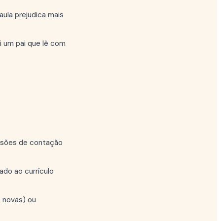
 aula prejudica mais
i um pai que lê com
essões de contação
do ao currículo
 novas) ou