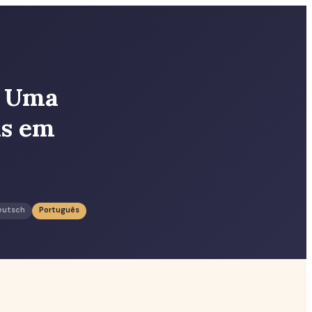
? Uma
is em
eutsch
Português