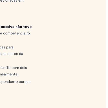
irecionadas em
excessiva não teve
de competência foi
das para
s as noites da
família com dois
ensalmente.
dependente porque