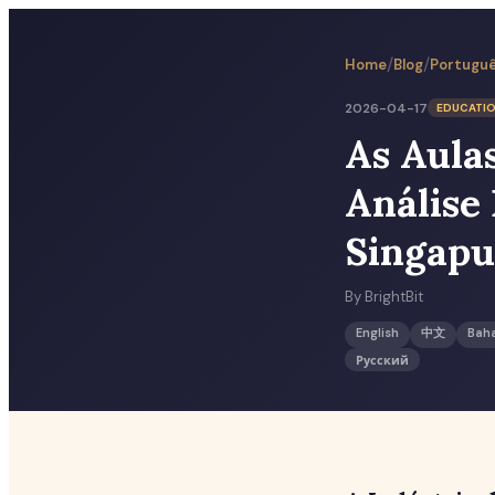
/
/
Home
Blog
Portugu
2026-04-17
EDUCATI
As Aula
Análise
Singapu
By
BrightBit
English
中文
Bah
Русский