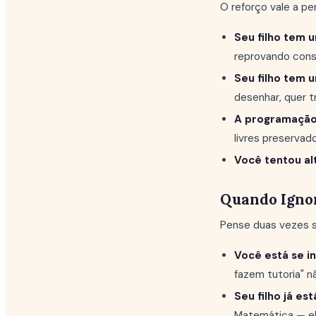
O reforço vale a pe
Seu filho tem 
reprovando cons
Seu filho tem 
desenhar, quer t
A programação 
livres preservad
Você tentou al
Quando Igno
Pense duas vezes s
Você está se i
fazem tutoria" n
Seu filho já es
Matemática — ela