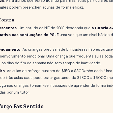
co.
Para alunos que estão ficando para trás, aulas particulares d
nglês podem preencher lacunas de forma eficaz.
Contra
escentes.
Um estudo da NIE de 2018 descobriu que
a tutoria 
icativo nas pontuações do PSLE
uma vez que um nível básico 
endamento.
As crianças precisam de brincadeiras não estrutura
esenvolvimento emocional. Uma criança que frequenta aulas toda
os dias do fim de semana não tem tempo de inatividade.
ra.
As aulas de reforço custam de $150 a $500/mês cada. Uma 
ando três aulas cada pode estar gastando de $1.800 a $6.000 m
lgumas crianças tornam-se incapazes de aprender de forma in
das por um tutor.
orço Faz Sentido