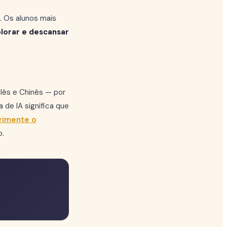
. Os alunos mais
plorar e descansar
glês e Chinês — por
 de IA significa que
rimente o
o.