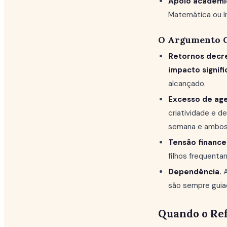
Apoio acadêmi
Matemática ou I
O Argumento 
Retornos decr
impacto signif
alcançado.
Excesso de ag
criatividade e d
semana e ambos 
Tensão financei
filhos frequent
Dependência.
A
são sempre guia
Quando o Ref