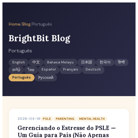
/
/
Home
Blog
Português
BrightBit Blog
Português
English
中文
Bahasa Melayu
日本語
한국어
हिन्दी
தமிழ்
Español
Français
Deutsch
ไทย
Português
Русский
2026-04-19
PSLE
PARENTING
MENTAL HEALTH
Gerenciando o Estresse do PSLE —
Um Guia para Pais (Não Apenas