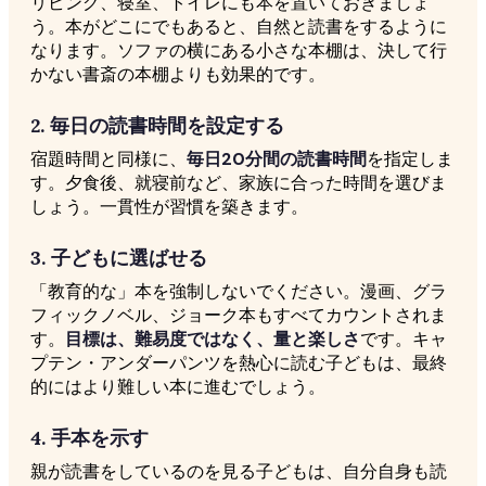
リビング、寝室、トイレにも本を置いておきましょ
う。本がどこにでもあると、自然と読書をするように
なります。ソファの横にある小さな本棚は、決して行
かない書斎の本棚よりも効果的です。
2. 毎日の読書時間を設定する
宿題時間と同様に、
毎日20分間の読書時間
を指定しま
す。夕食後、就寝前など、家族に合った時間を選びま
しょう。一貫性が習慣を築きます。
3. 子どもに選ばせる
「教育的な」本を強制しないでください。漫画、グラ
フィックノベル、ジョーク本もすべてカウントされま
す。
目標は、難易度ではなく、量と楽しさ
です。キャ
プテン・アンダーパンツを熱心に読む子どもは、最終
的にはより難しい本に進むでしょう。
4. 手本を示す
親が読書をしているのを見る子どもは、自分自身も読