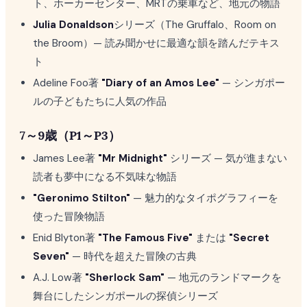
ト、ホーカーセンター、MRTの乗車など、地元の物語
Julia Donaldson
シリーズ（The Gruffalo、Room on
the Broom）— 読み聞かせに最適な韻を踏んだテキス
ト
Adeline Foo著
"Diary of an Amos Lee"
— シンガポー
ルの子どもたちに人気の作品
7～9歳（P1～P3）
James Lee著
"Mr Midnight"
シリーズ — 気が進まない
読者も夢中になる不気味な物語
"Geronimo Stilton"
— 魅力的なタイポグラフィーを
使った冒険物語
Enid Blyton著
"The Famous Five"
または
"Secret
Seven"
— 時代を超えた冒険の古典
A.J. Low著
"Sherlock Sam"
— 地元のランドマークを
舞台にしたシンガポールの探偵シリーズ