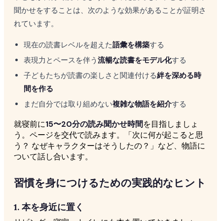
聞かせをすることは、次のような効果があることが証明さ
れています。
現在の読書レベルを超えた
語彙を構築
する
表現力とペースを伴う
流暢な読書をモデル化
する
子どもたちが読書の楽しさと関連付ける
絆を深める時
間を作る
まだ自分では取り組めない
複雑な物語を紹介
する
就寝前に
15〜20分の読み聞かせ時間
を目指しましょ
う。ページを交代で読みます。「次に何が起こると思
う？ なぜキャラクターはそうしたの？」など、物語に
ついて話し合います。
習慣を身につけるための実践的なヒント
1. 本を身近に置く