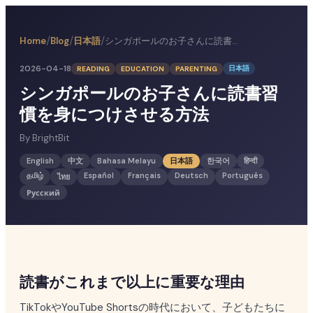
/
/
/
日本語
シンガポールのお子さんに読書習慣を身につけさせる方法
Home
Blog
2026-04-18
日本語
READING
EDUCATION
PARENTING
シンガポールのお子さんに読書習
慣を身につけさせる方法
By
BrightBit
English
中文
Bahasa Melayu
日本語
한국어
हिन्दी
தமிழ்
Español
Français
Deutsch
Português
ไทย
Русский
読書がこれまで以上に重要な理由
TikTokやYouTube Shortsの時代において、子どもたちに