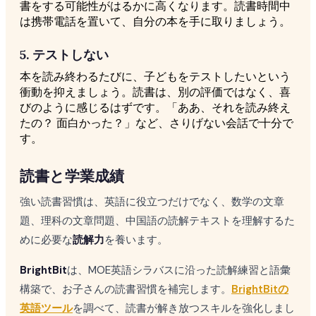
書をする可能性がはるかに高くなります。読書時間中
は携帯電話を置いて、自分の本を手に取りましょう。
5. テストしない
本を読み終わるたびに、子どもをテストしたいという
衝動を抑えましょう。読書は、別の評価ではなく、喜
びのように感じるはずです。「ああ、それを読み終え
たの？ 面白かった？」など、さりげない会話で十分で
す。
読書と学業成績
強い読書習慣は、英語に役立つだけでなく、数学の文章
題、理科の文章問題、中国語の読解テキストを理解するた
めに必要な
読解力
を養います。
BrightBit
は、MOE英語シラバスに沿った読解練習と語彙
構築で、お子さんの読書習慣を補完します。
BrightBitの
英語ツール
を調べて、読書が解き放つスキルを強化しまし