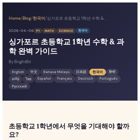
/
/
/
한국어
싱가포르 초등학교 1학년 수학 & 과학 완벽 가이드
Home
Blog
2026-04-06
한국어
P1
MATH
SCIENCE
싱가포르 초등학교 1학년 수학 & 과
학 완벽 가이드
By
BrightBit
English
中文
Bahasa Melayu
日本語
한국어
हिन्दी
தமிழ்
Español
Français
Deutsch
Português
ไทย
Русский
초등학교 1학년에서 무엇을 기대해야 할까
요?