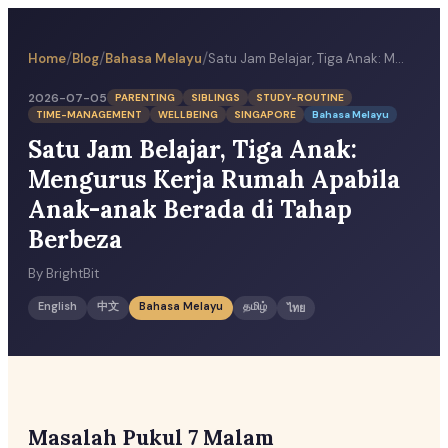
/
/
/
Home
Blog
Bahasa Melayu
Satu Jam Belajar, Tiga Anak: Mengurus Kerja Rumah Apabila Anak-anak Berada di Tahap Berbeza
2026-07-05
PARENTING
SIBLINGS
STUDY-ROUTINE
TIME-MANAGEMENT
WELLBEING
SINGAPORE
Bahasa Melayu
Satu Jam Belajar, Tiga Anak:
Mengurus Kerja Rumah Apabila
Anak-anak Berada di Tahap
Berbeza
By
BrightBit
English
中文
Bahasa Melayu
தமிழ்
ไทย
Masalah Pukul 7 Malam