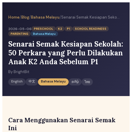
/
/
/
Home
Blog
Bahasa Melayu
Senarai Semak Kesiapan Sekolah: 50 Perkara yang Perlu Dilakukan Anak K2 Anda Sebelum P1
2026-05-06
PRESCHOOL
K2
P1
SCHOOL READINESS
PARENTING
Bahasa Melayu
Senarai Semak Kesiapan Sekolah:
50 Perkara yang Perlu Dilakukan
Anak K2 Anda Sebelum P1
By
BrightBit
English
中文
Bahasa Melayu
தமிழ்
ไทย
Cara Menggunakan Senarai Semak
Ini