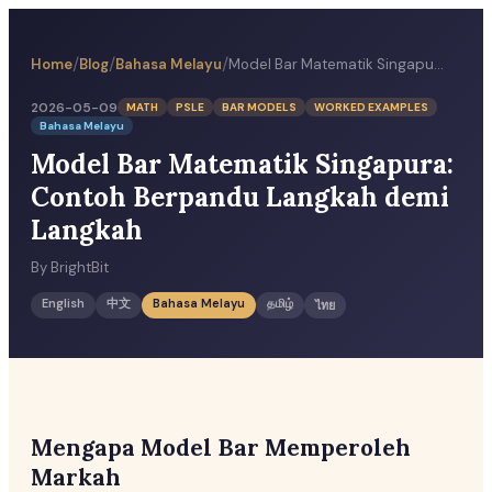
/
/
/
Home
Blog
Bahasa Melayu
Model Bar Matematik Singapura: Contoh Berpandu Langkah demi Langkah
2026-05-09
MATH
PSLE
BAR MODELS
WORKED EXAMPLES
Bahasa Melayu
Model Bar Matematik Singapura:
Contoh Berpandu Langkah demi
Langkah
By
BrightBit
English
中文
Bahasa Melayu
தமிழ்
ไทย
Mengapa Model Bar Memperoleh
Markah