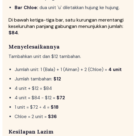
Bar Chloe:
dua unit `u` diletakkan hujung ke hujung.
Di bawah ketiga-tiga bar, satu kurungan merentangi
keseluruhan panjang gabungan menunjukkan jumlah:
$84
.
Menyelesaikannya
Tambahkan unit dan $12 tambahan.
Jumlah unit: 1 (Bala) + 1 (Aiman) + 2 (Chloe) =
4 unit
Jumlah tambahan:
$12
4 unit + $12 = $84
4 unit = $84 − $12 =
$72
1 unit = $72 ÷ 4 =
$18
Chloe = 2 unit =
$36
Kesilapan Lazim