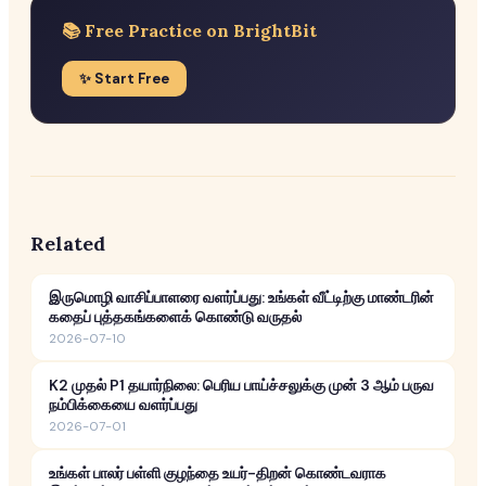
📚 Free Practice on BrightBit
✨ Start Free
Related
இருமொழி வாசிப்பாளரை வளர்ப்பது: உங்கள் வீட்டிற்கு மாண்டரின்
கதைப் புத்தகங்களைக் கொண்டு வருதல்
2026-07-10
K2 முதல் P1 தயார்நிலை: பெரிய பாய்ச்சலுக்கு முன் 3 ஆம் பருவ
நம்பிக்கையை வளர்ப்பது
2026-07-01
உங்கள் பாலர் பள்ளி குழந்தை உயர்-திறன் கொண்டவராக