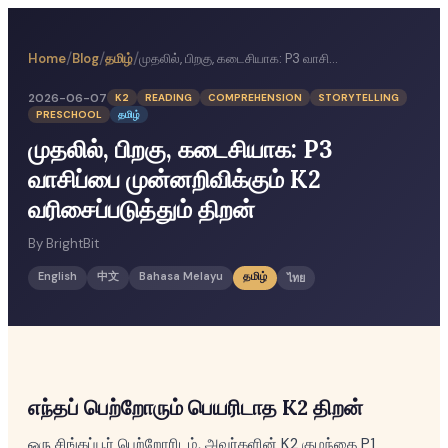
/
/
/
Home
Blog
தமிழ்
முதலில், பிறகு, கடைசியாக: P3 வாசிப்பை முன்னறிவிக்கும் K2 வரிசைப்படுத்தும் திறன்
2026-06-07
K2
READING
COMPREHENSION
STORYTELLING
PRESCHOOL
தமிழ்
முதலில், பிறகு, கடைசியாக: P3
வாசிப்பை முன்னறிவிக்கும் K2
வரிசைப்படுத்தும் திறன்
By
BrightBit
English
中文
Bahasa Melayu
தமிழ்
ไทย
எந்தப் பெற்றோரும் பெயரிடாத K2 திறன்
ஒரு சிங்கப்பூர் பெற்றோரிடம், அவர்களின் K2 குழந்தை P1