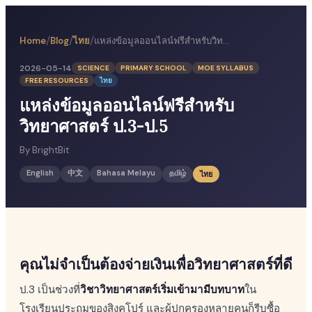
/
/
/
Home
Blog
ไทย
แหล่งข้อมูลออนไลน์ฟรีสำหรับวิทยาศาสตร์ ป.3-ป.5
2026-05-14
SCIENCE
PRIMARY SCHOOL
MOE SYLLABUS
FREE RESOURCES
ไทย
แหล่งข้อมูลออนไลน์ฟรีสำหรับ
วิทยาศาสตร์ ป.3-ป.5
By
BrightBit
English
中文
Bahasa Melayu
தமிழ்
ไทย
คุณไม่จำเป็นต้องจ่ายเงินเพื่อวิทยาศาสตร์ที่ดี
ป.3 เป็นช่วงที่
วิชาวิทยาศาสตร์เริ่มเข้ามามีบทบาท
ใน
โรงเรียนประถมของสิงคโปร์ และผู้ปกครองหลายคนก็รีบซื้อ