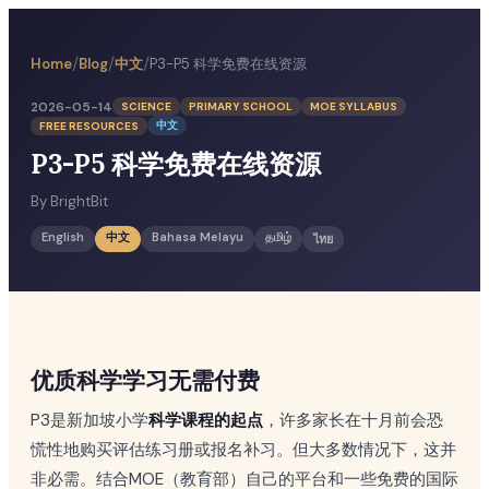
/
/
/
中文
P3-P5 科学免费在线资源
Home
Blog
2026-05-14
SCIENCE
PRIMARY SCHOOL
MOE SYLLABUS
中文
FREE RESOURCES
P3-P5 科学免费在线资源
By
BrightBit
English
中文
Bahasa Melayu
தமிழ்
ไทย
优质科学学习无需付费
P3是新加坡小学
科学课程的起点
，许多家长在十月前会恐
慌性地购买评估练习册或报名补习。但大多数情况下，这并
非必需。结合MOE（教育部）自己的平台和一些免费的国际