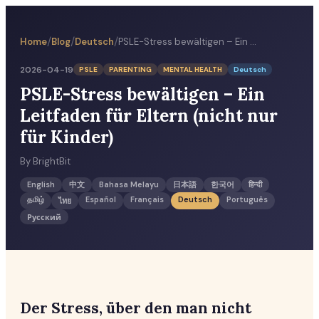
/
/
/
Home
Blog
Deutsch
PSLE-Stress bewältigen – Ein Leitfaden für Eltern (nicht nur für Kinder)
2026-04-19
PSLE
PARENTING
MENTAL HEALTH
Deutsch
PSLE-Stress bewältigen – Ein
Leitfaden für Eltern (nicht nur
für Kinder)
By
BrightBit
English
中文
Bahasa Melayu
日本語
한국어
हिन्दी
தமிழ்
Español
Français
Deutsch
Português
ไทย
Русский
Der Stress, über den man nicht