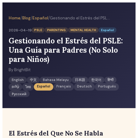
/
/
/
Home
Blog
Español
Gestionando el Estrés del PSLE: Una Guía para Padres (No Solo para Niños)
2026-04-19
PSLE
PARENTING
MENTAL HEALTH
Español
Gestionando el Estrés del PSLE:
Una Guía para Padres (No Solo
para Niños)
By
BrightBit
English
中文
Bahasa Melayu
日本語
한국어
हिन्दी
தமிழ்
Español
Français
Deutsch
Português
ไทย
Русский
El Estrés del Que No Se Habla