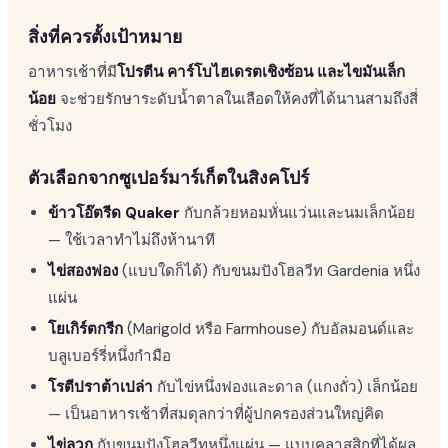
สิ่งที่ควรตั้งเป้าหมาย
อาหารเช้าที่มี
โปรตีน คาร์โบไฮเดรตเชิงซ้อน และไขมันเล็ก
น้อย
จะช่วยรักษาระดับน้ำตาลในเลือดให้คงที่ได้นานสามถึงสี่
ชั่วโมง
ตัวเลือกจากซูเปอร์มาร์เก็ตในสิงคโปร์
ข้าวโอ๊ตรีด Quaker
กับกล้วยหอมหั่นแว่นและนมเล็กน้อย
— ใช้เวลาทำไม่ถึงห้านาที
ไข่สองฟอง
(แบบใดก็ได้) กับขนมปังโฮลวีท Gardenia หนึ่ง
แผ่น
โยเกิร์ตกรีก
(Marigold หรือ Farmhouse) กับอัลมอนด์และ
บลูเบอร์รี่หนึ่งกำมือ
โรตีปราต้าเปล่า
กับไข่หนึ่งฟองและดาล (แกงถั่ว) เล็กน้อย
— เป็นอาหารเช้าที่สมดุลกว่าที่ผู้ปกครองส่วนใหญ่คิด
ไข่ลวก
กับขนมปังโฮลวีทหนึ่งแผ่น — แบบคลาสสิกที่ได้ผล