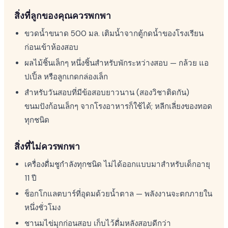
สิ่งที่ลูกของคุณควรพกพา
ขวดน้ำขนาด 500 มล. เติมน้ำจากตู้กดน้ำของโรงเรียน
ก่อนเข้าห้องสอบ
ผลไม้ชิ้นเล็กๆ หนึ่งชิ้นสำหรับพักระหว่างสอบ — กล้วย แอ
ปเปิ้ล หรือลูกเกดกล่องเล็ก
สำหรับวันสอบที่มีข้อสอบยาวนาน (สองวิชาติดกัน)
ขนมปังก้อนเล็กๆ จากโรงอาหารก็ใช้ได้; หลีกเลี่ยงของทอด
ทุกชนิด
สิ่งที่ไม่ควรพกพา
เครื่องดื่มชูกำลังทุกชนิด ไม่ได้ออกแบบมาสำหรับเด็กอายุ
11 ปี
ช็อกโกแลตบาร์ที่อุดมด้วยน้ำตาล — พลังงานจะตกภายใน
หนึ่งชั่วโมง
ชานมไข่มุกก่อนสอบ เก็บไว้ดื่มหลังสอบดีกว่า