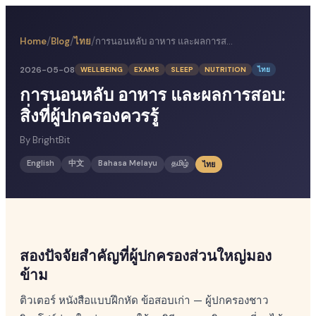
/
/
/
Home
Blog
ไทย
การนอนหลับ อาหาร และผลการสอบ: สิ่งที่ผู้ปกครองควรรู้
2026-05-08
WELLBEING
EXAMS
SLEEP
NUTRITION
ไทย
การนอนหลับ อาหาร และผลการสอบ:
สิ่งที่ผู้ปกครองควรรู้
By
BrightBit
English
中文
Bahasa Melayu
தமிழ்
ไทย
สองปัจจัยสำคัญที่ผู้ปกครองส่วนใหญ่มอง
ข้าม
ติวเตอร์ หนังสือแบบฝึกหัด ข้อสอบเก่า — ผู้ปกครองชาว